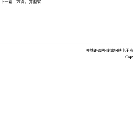
下一篇:
方管。异型管
聊城钢铁网-聊城钢铁电子商务服务
Co