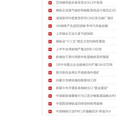
宝鸡钢管超长桩管首次出口中美洲
钢铁企业煤气储存和输配系统设计规范正式
浦项暂停印度奥里萨邦120亿美元钢厂项目
AK钢将产先进高强钢 争夺汽车板份额
上市钢企主业大多亏损加剧
钢铁业“十三五”锁定大型结构性重组
上半年全球粗钢产量达到8.13亿吨
欧钢协下调今明两年欧盟钢材需求预期
3月中旬重点企业粗钢日均产量164.92万吨
新日铁住金再出手收购海外煤矿
内蒙古包钢实施创新驱动工程
新疆今年开通多条钢材出口“黄金通道”
中国邮政储蓄银行与江苏沙钢集团战略合作
中国西昌钢钒成功研发特殊用途钢
中国钢铁行业PMI 2月微幅回升 终值39.4