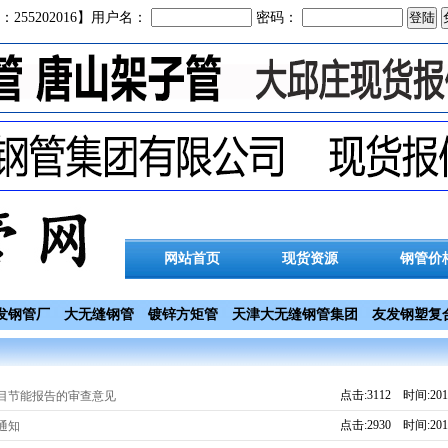
：255202016】用户名：
密码：
网站首页
现货资源
钢管价
发钢管厂
大无缝钢管
镀锌方矩管
天津大无缝钢管集团
友发钢塑复
点击:3112 时间:2019
目节能报告的审查意见
点击:2930 时间:2019
通知