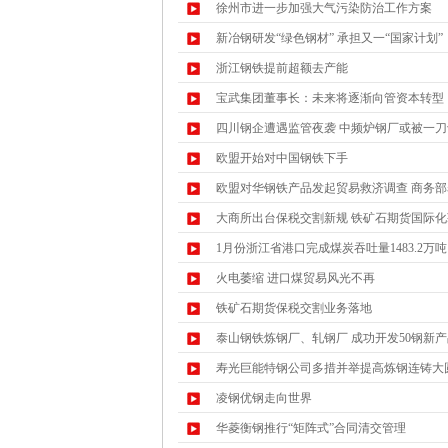
徐州市进一步加强大气污染防治工作方案
新冶钢研发“绿色钢材” 承担又一“国家计划”
浙江钢铁提前超额去产能
宝武集团董事长：未来将逐渐向管资本转型
四川钢企遭遇监管夜袭 中频炉钢厂或被一刀
欧盟开始对中国钢铁下手
欧盟对华钢铁产品发起贸易救济调查 商务部
大商所出台保税交割新规 铁矿石期货国际
1月份浙江省港口完成煤炭吞吐量1483.2万吨
火电萎缩 进口煤贸易风光不再
铁矿石期货保税交割业务落地
泰山钢铁炼钢厂、轧钢厂 成功开发50钢新产
寿光巨能特钢公司多措并举提高炼钢连铸大
凌钢优钢走向世界
华菱衡钢推行“矩阵式”合同清交管理