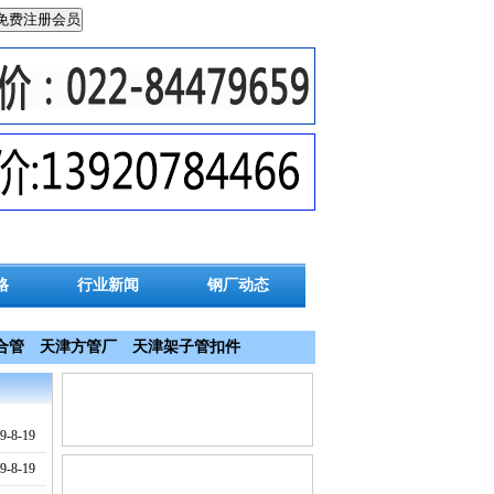
格
行业新闻
钢厂动态
合管
天津方管厂
天津架子管扣件
-8-19
-8-19