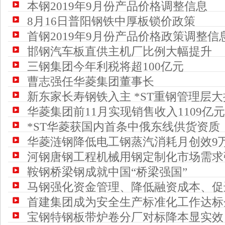
本钢2019年9月份产品价格调整信息
8月16日普阳钢铁中厚板锁价政策
首钢2019年9月份产品价格政策调整信
邯钢汽车板直供主机厂比例大幅提升
三钢集团今年利税将超100亿元
曹志强任华菱集团董事长
新东家长寿钢铁入主 *ST重钢管理层
华菱集团前11月实现销售收入1109亿元
*ST华菱获国内首条中俄东线供货资质
华菱涟钢降低电工钢蒸汽消耗月创效9
河钢唐钢工程机械用钢定制化市场需求
鞍钢桥梁钢成就中国“桥梁强国”
马钢强化资金管理、降低融资成本、促
首建集团成为安全生产标准化工作达标
宝钢特钢板带炉卷分厂对标降本显实效