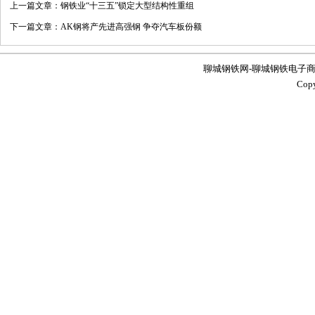
上一篇文章：
钢铁业“十三五”锁定大型结构性重组
下一篇文章：
AK钢将产先进高强钢 争夺汽车板份额
聊城钢铁网-聊城钢铁电子商务服务
Co