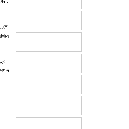
支持，
19万
为国内
高水
也仍有