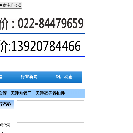
格
行业新闻
钢厂动态
合管
天津方管厂
天津架子管扣件
行态势
管现货网