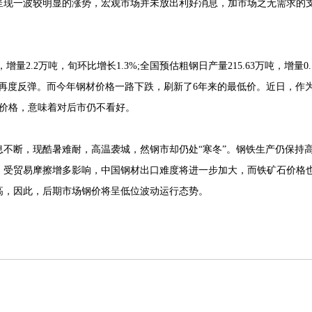
现一波较明显的涨势，宏观市场并未放出利好消息，加市场之无需求的
量2.2万吨，旬环比增长1.3%;全国预估粗钢日产量215.63万吨，增量0.
后又再度反弹。而今年钢材价格一路下跌，刷新了6年来的最低价。近日，作
材价格，意味着对后市仍不看好。
断，现酷暑难耐，高温袭城，然钢市却仍处“寒冬”。钢铁生产仍保持
，受贸易摩擦增多影响，中国钢材出口难度将进一步加大，而铁矿石价格
高，因此，后期市场钢价将呈低位波动运行态势。