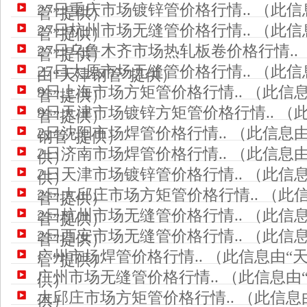
27日重庆市场镀锌管价格行情.. （此信
管”提供）
27日杭州市场无缝管价格行情.. （此信
管”提供）
27日乌鲁木齐市场热轧板卷价格行情..
管”提供）
27日太原市场无缝管价格行情.. （此信
由“天津钢管”提供）
9日上海市场方矩管价格行情.. （此信
管”提供）
9日天津市场镀锌方矩管价格行情.. （
管”提供）
2日沈阳市场焊管价格行情.. （此信息
钢管”提供）
2日济南市场焊管价格行情.. （此信息
供）
2日天津市场镀锌管价格行情.. （此信
供）
2日大邱庄市场方矩管价格行情.. （此
管”提供）
2日杭州市场无缝管价格行情.. （此信
管”提供）
2日西安市场无缝管价格行情.. （此信
管”提供）
广州市场焊管价格行情.. （此信息由“
管”提供）
广州市场无缝管价格行情.. （此信息由
供）
大邱庄市场方矩管价格行情.. （此信息
供）