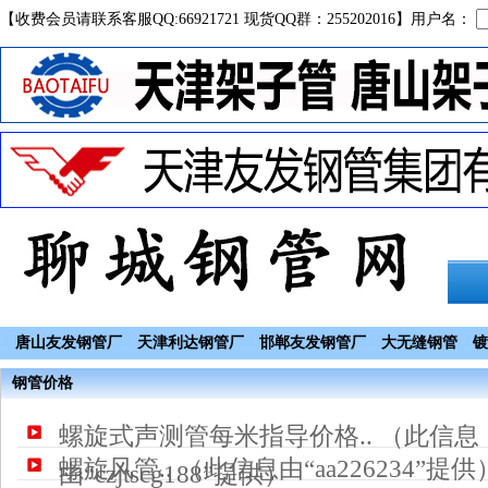
【收费会员请联系客服QQ:66921721 现货QQ群：255202016】用户名：
唐山友发钢管厂
天津利达钢管厂
邯郸友发钢管厂
大无缝钢管
镀
钢管价格
螺旋式声测管每米指导价格.. （此信息
螺旋风管.. （此信息由“aa226234”提供
由“czjtscg188”提供）